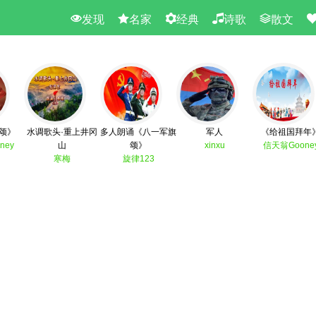
发现
名家
经典
诗歌
散文
颂》
水调歌头·重上井冈
多人朗诵《八一军旗
军人
《给祖国拜年
ney
山
颂》
xinxu
信天翁Goone
寒梅
旋律123