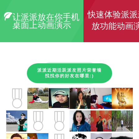
快速体验派派
让派派放在你手机
桌面上动画演示
放功能动画
派派近期活跃派友照片荣誉墙
找找你的好友在哪里:)