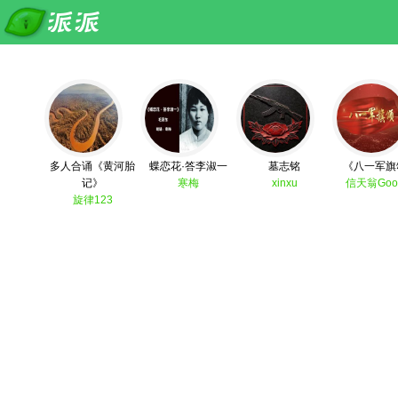
多人合诵《黄河胎
蝶恋花·答李淑一
墓志铭
《八一军旗
记》
寒梅
xinxu
信天翁Goo
旋律123