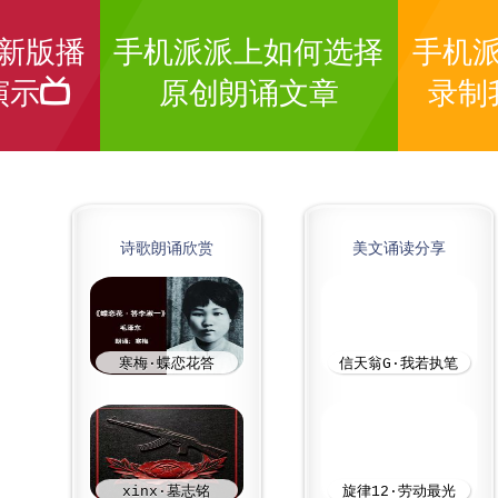
新版播
手机派派上如何选择
手机
演示
原创朗诵文章
录制
诗歌朗诵欣赏
美文诵读分享