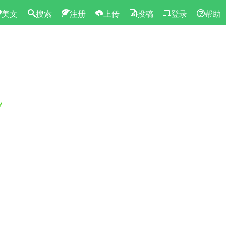
美文
搜索
注册
上传
投稿
登录
帮助
》
y