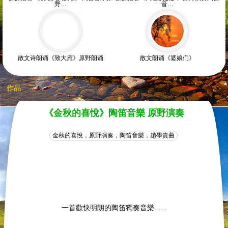
野…
音…
散文诗朗诵《致大雁》原野朗诵
散文朗诵《婆娘们》
作品
《金秋的喜悅》陶笛音樂 原野演奏
金秋的喜悅，原野演奏，陶笛音樂，趙學貴曲
一首歡快明朗的陶笛獨奏音樂......