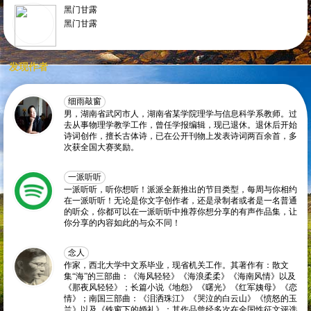
黑门甘露
黑门甘露
发现作者
细雨敲窗
男，湖南省武冈市人，湖南省某学院理学与信息科学系教师。过
去从事物理学教学工作，曾任学报编辑，现已退休。退休后开始
诗词创作，擅长古体诗，已在公开刊物上发表诗词两百余首，多
次获全国大赛奖励。
一派听听
一派听听，听你想听！派派全新推出的节目类型，每周与你相约
在一派听听！无论是你文字创作者，还是录制者或者是一名普通
的听众，你都可以在一派听听中推荐你想分享的有声作品集，让
你分享的内容如此的与众不同！
念人
作家，西北大学中文系毕业，现省机关工作。其著作有：散文
集“海”的三部曲：《海风轻轻》《海浪柔柔》《海南风情》以及
《那夜风轻轻》；长篇小说《地怨》《曙光》《红军姨母》《恋
情》；南国三部曲：《泪洒珠江》《哭泣的白云山》《愤怒的玉
兰》以及《铁窗下的婚礼》；其作品曾经多次在全国性征文评选