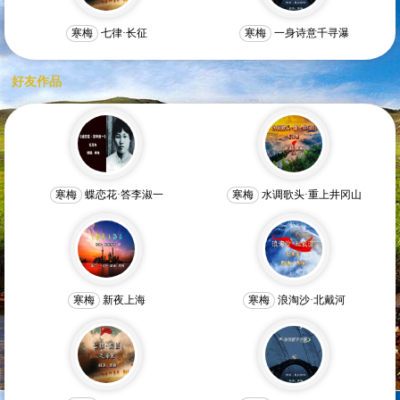
寒梅
七律·长征
寒梅
一身诗意千寻瀑
好友作品
寒梅
蝶恋花·答李淑一
寒梅
水调歌头·重上井冈山
寒梅
新夜上海
寒梅
浪淘沙·北戴河