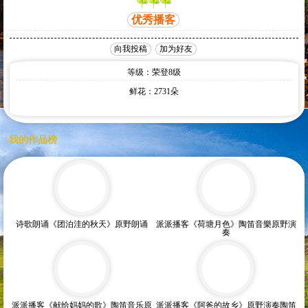
优秀播客
向我投稿
加为好友
等级：
荣登8级
鲜花：
2731
朵
我的作品榜
诗歌朗诵《团泊洼的秋天》原野朗诵
派派播客《荷塘月色》陶笛音樂原野演
奏
派派播客《献给妈妈的歌》陶笛音乐原
派派播客《阿爸的故乡》原野演奏陶笛