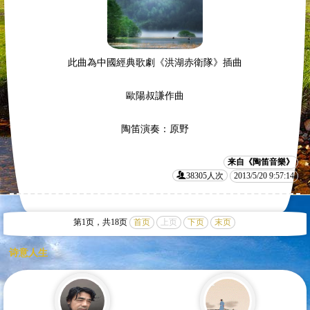
此曲為中國經典歌劇《洪湖赤衛隊》插曲
歐陽叔謙作曲
陶笛演奏：原野
来自《陶笛音樂》
38305人次
2013/5/20 9:57:14
第1页，共18页
首页
上页
下页
末页
诗意人生