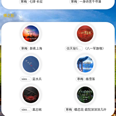
寒梅
七律·长征
寒梅
一身诗意千寻瀑
播之彩
寒梅
新夜上海
信天翁G…
《八一军旗颂》
xinx…
蓝水兵
寒梅
殇雪落
xinx…
墓志铭
寒梅
蝶恋花·庭院深深深几许