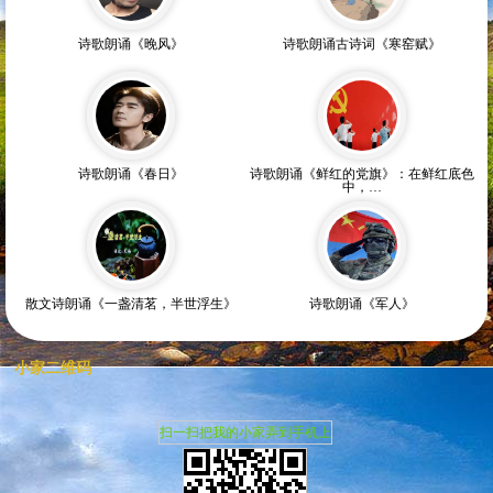
诗歌朗诵《晚风》
诗歌朗诵古诗词《寒窑赋》
诗歌朗诵《春日》
诗歌朗诵《鲜红的党旗》：在鲜红底色
中，…
散文诗朗诵《一盏清茗，半世浮生》
诗歌朗诵《军人》
小家二维码
扫一扫把我的小家弄到手机上