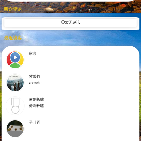
听众评论
暂无评论
最近访客
家念
紫馨竹
zixinzhu
依剑长啸
倚剑长啸
子叶圆