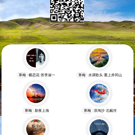
好友作品
寒梅
蝶恋花·答李淑一
寒梅
水调歌头·重上井冈山
寒梅
新夜上海
寒梅
浪淘沙·北戴河