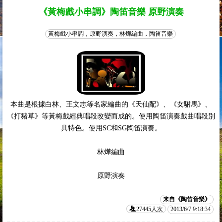
《黃梅戲小串調》陶笛音樂 原野演奏
黃梅戲小串調，原野演奏，林燁編曲，陶笛音樂
本曲是根據白林、王文志等名家編曲的《天仙配》、《女駙馬》、
《打豬草》等黃梅戲經典唱段改變而成的。使用陶笛演奏戲曲唱段別
具特色。使用SC和SG陶笛演奏。
林燁編曲
原野演奏
来自《陶笛音樂》
27445人次
2013/6/7 9:18:34